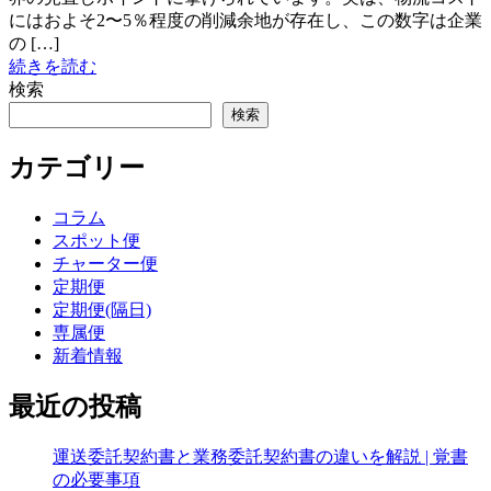
にはおよそ2〜5％程度の削減余地が存在し、この数字は企業
の […]
続きを読む
検索
検索
カテゴリー
コラム
スポット便
チャーター便
定期便
定期便(隔日)
専属便
新着情報
最近の投稿
運送委託契約書と業務委託契約書の違いを解説 | 覚書
の必要事項