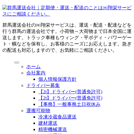
群馬運送会社の㈲翔栄サービスは、運送・配送・配達などを
行う群馬の運送会社です。小荷物～大荷物まで日本全国に運
送します。トラック車種もウィング・平ボディ・パワーゲー
ト・幌などを保有し、お客様のニーズにお応えします。急ぎ
の配送も対応しますので、お気軽にご相談ください。
ホーム
会社案内
個人情報保護方針
ドライバー募集
【2t】ドライバー(普通免許可)
【2t】ドライバー(普通免許可)
【事務】一般事務土日祝休み
運搬可能物
冷凍冷蔵食品運送
建材運送
精密機械運送