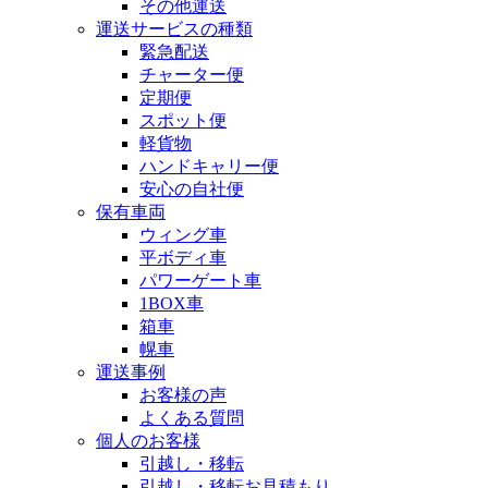
その他運送
運送サービスの種類
緊急配送
チャーター便
定期便
スポット便
軽貨物
ハンドキャリー便
安心の自社便
保有車両
ウィング車
平ボディ車
パワーゲート車
1BOX車
箱車
幌車
運送事例
お客様の声
よくある質問
個人のお客様
引越し・移転
引越し・移転お見積もり