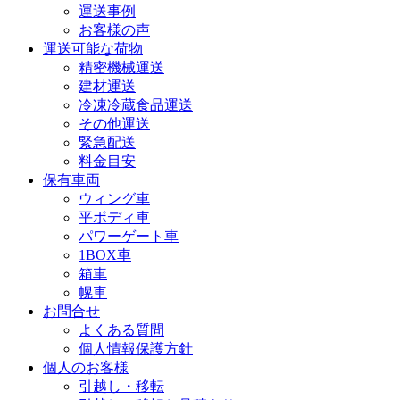
運送事例
お客様の声
運送可能な荷物
精密機械運送
建材運送
冷凍冷蔵食品運送
その他運送
緊急配送
料金目安
保有車両
ウィング車
平ボディ車
パワーゲート車
1BOX車
箱車
幌車
お問合せ
よくある質問
個人情報保護方針
個人のお客様
引越し・移転