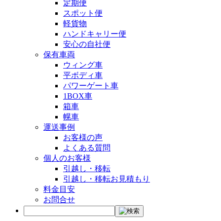
定期便
スポット便
軽貨物
ハンドキャリー便
安心の自社便
保有車両
ウィング車
平ボディ車
パワーゲート車
1BOX車
箱車
幌車
運送事例
お客様の声
よくある質問
個人のお客様
引越し・移転
引越し・移転お見積もり
料金目安
お問合せ