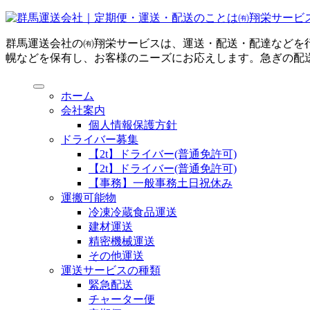
群馬運送会社の㈲翔栄サービスは、運送・配送・配達などを
幌などを保有し、お客様のニーズにお応えします。急ぎの配
ホーム
会社案内
個人情報保護方針
ドライバー募集
【2t】ドライバー(普通免許可)
【2t】ドライバー(普通免許可)
【事務】一般事務土日祝休み
運搬可能物
冷凍冷蔵食品運送
建材運送
精密機械運送
その他運送
運送サービスの種類
緊急配送
チャーター便