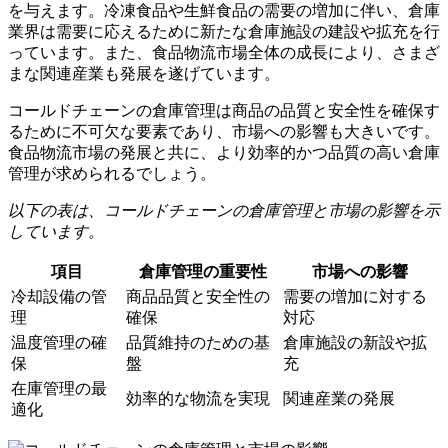
を与えます。冷凍食品や生鮮食品の需要の増加に伴い、倉庫
業界は需要に応えるために新たな倉庫施設の建設や拡充を行
っています。また、食品物流市場全体の成長により、さまざ
まな関連産業も発展を遂げています。
コールドチェーンの倉庫管理は商品の品質と安全性を確保す
るために不可欠な要素であり、市場への影響も大きいです。
食品物流市場の発展と共に、より効率的かつ品質の高い倉庫
管理が求められるでしょう。
以下の表は、コールドチェーンの倉庫管理と市場の影響を示
しています。
項目
倉庫管理の重要性
市場への影響
冷却設備の管
商品品質と安全性の
需要の増加に対する
理
確保
対応
温度管理の確
品質維持のための基
倉庫施設の新設や拡
保
盤
充
在庫管理の最
効率的な物流を実現
関連産業の発展
適化