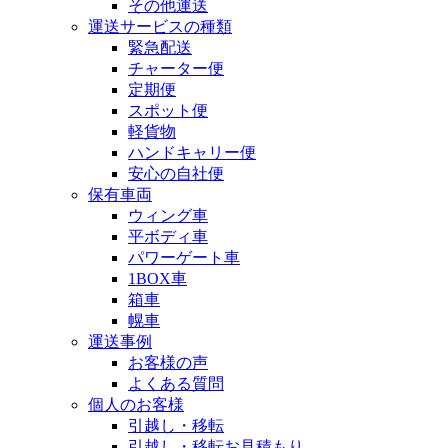
その他運送
運送サービスの種類
緊急配送
チャーター便
定期便
スポット便
軽貨物
ハンドキャリー便
安心の自社便
保有車両
ウィング車
平ボディ車
パワーゲート車
1BOX車
箱車
幌車
運送事例
お客様の声
よくある質問
個人のお客様
引越し・移転
引越し・移転お見積もり