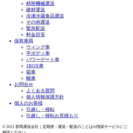
精密機械運送
建材運送
冷凍冷蔵食品運送
その他運送
緊急配送
料金目安
保有車両
ウィング車
平ボディ車
パワーゲート車
1BOX車
箱車
幌車
お問合せ
よくある質問
個人情報保護方針
個人のお客様
引越し・移転
引越し・移転お見積もり
© 2021 群馬運送会社｜定期便・運送・配送のことは㈲翔栄サービスにご
相談ください。