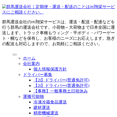
群馬運送会社の㈲翔栄サービスは、運送・配送・配達などを
行う群馬の運送会社です。小荷物～大荷物まで日本全国に運
送します。トラック車種もウィング・平ボディ・パワーゲー
ト・幌などを保有し、お客様のニーズにお応えします。急ぎ
の配送も対応しますので、お気軽にご相談ください。
ホーム
会社案内
個人情報保護方針
ドライバー募集
【2t】ドライバー(普通免許可)
【2t】ドライバー(普通免許可)
【事務】一般事務土日祝休み
運搬可能物
冷凍冷蔵食品運送
建材運送
精密機械運送