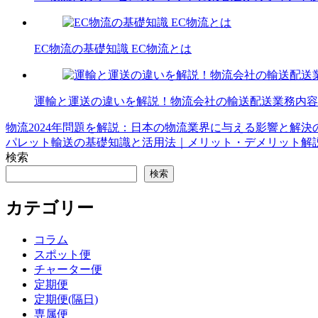
EC物流の基礎知識 EC物流とは
運輸と運送の違いを解説！物流会社の輸送配送業務内容
物流2024年問題を解説：日本の物流業界に与える影響と解決
投
パレット輸送の基礎知識と活用法｜メリット・デメリット解
稿
検索
ナ
検索
ビ
カテゴリー
ゲ
コラム
ー
スポット便
シ
チャーター便
定期便
ョ
定期便(隔日)
ン
専属便